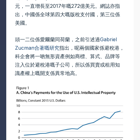
元，一直增長至2017年嘅272億美元。網誌亦指
出，中國係全球第四大嘅版稅支付國，第三位係
美國。
頭一二位係愛爾蘭同荷蘭，之前引述過
Gabriel
Zucman合著嘅研究
指出，呢兩個國家係避稅港，
科企會將一啲無形資產例如商標、算式、品牌等
注入位於避稅港嘅子公司，所以係買賣或租用知
識產權上嘅開支係異常地高。