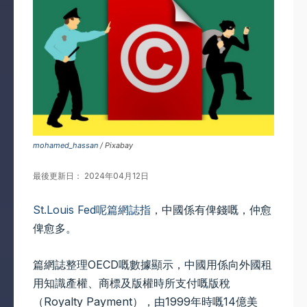
mohamed_hassan
/ Pixabay
最後更新日： 2024年04月12日
St.Louis Fed呢篇網誌指
，中國係有俾錢嘅，仲愈
俾愈多。
篇網誌整理OECD嘅數據顯示，中國用係向外國租
用知識產權、商標及版權時所支付嘅版稅
（Royalty Payment），由1999年時嘅14億美