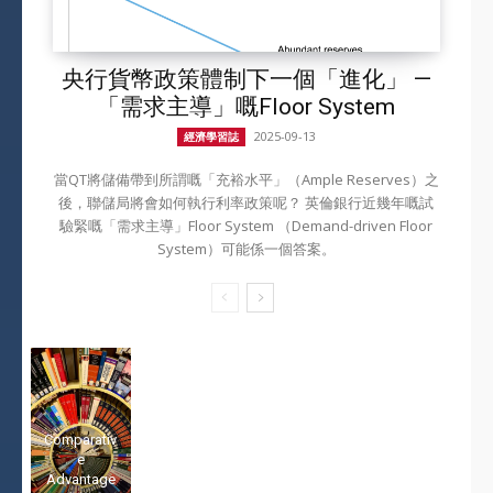
央行貨幣政策體制下一個「進化」 —
「需求主導」嘅Floor System
2025-09-13
經濟學習誌
當QT將儲備帶到所謂嘅「充裕水平」（Ample Reserves）之
後，聯儲局將會如何執行利率政策呢？ 英倫銀行近幾年嘅試
驗緊嘅「需求主導」Floor System （Demand-driven Floor
System）可能係一個答案。
Comparativ
e
Advantage