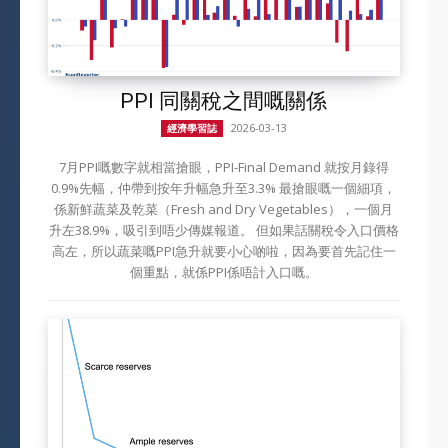
PPI 同關稅之間嘅關係
2026-03-13
經濟學習誌
7月PPI嘅數字就相當搶眼，PPI-Final Demand 就按月錄得
0.9%先幅，仲帶到按年升幅急升至3.3% 最搶眼嘅一個細項，
係新鮮蔬菜及乾菜（Fresh and Dry Vegetables），一個月
升左38.9%，吸引到唔少傳媒報道。 但如果話關稅令入口價格
高左，所以蔬菜嘅PPI急升就要小心啲啦，因為要首先記住一
個重點，就係PPI係唔計入口嘅。