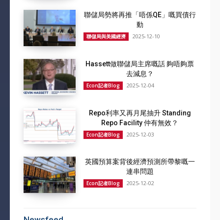
聯儲局勢將再推「唔係QE」嘅買債行
動
2025-12-10
聯儲局與美國經濟
Hassett做聯儲局主席嘅話 夠唔夠票
去減息？
2025-12-04
Econ記者Blog
Repo利率又再月尾抽升 Standing
Repo Facility 仲有無效？
2025-12-03
Econ記者Blog
英國預算案背後經濟預測所帶黎嘅一
連串問題
2025-12-02
Econ記者Blog
Newsfeed