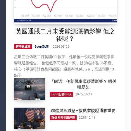
英國通脹二月未受能源漲價影響 但之
後呢？
Econ記者
-
2026-03-26
經濟數據庫
星期三公佈嘅二月英國CPI數字，係最後一份唔受伊朗戰爭影
響嘅通脹報告。 整體數字同預期一致，就係維持喺3%不變。
核心（即係唔計食品同能源）通脹率就係3.2%，高過預期10
點子
「睇透」伊朗戰事嘅經濟影響？ 唔係
咁易架
2026-03-23
Econ記者Blog
聯儲局再減息—救就業較壓通脹重要
2025-12-11
聯儲局與美國經濟