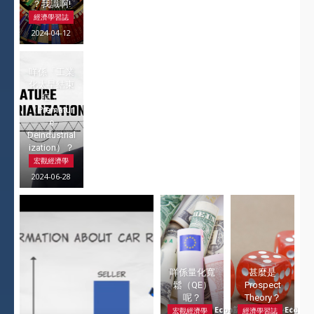
？我識啊!
經濟學習誌
2024-04-12
咩係「工業
化太早結束
症」
（Prematur
e
Deindustrial
ization）？
宏觀經濟學
2024-06-28
咩係量化寬
甚麼是
鬆（QE）
Prospect
呢？
Theory？
Econ記者
-
2024-04-12
Econ記
宏觀經濟學
經濟學習誌