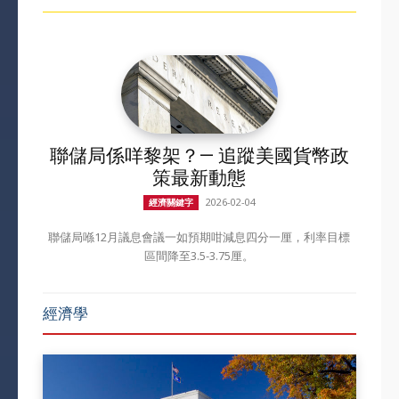
聯儲局係咩黎架？— 追蹤美國貨幣政
策最新動態
2026-02-04
經濟關鍵字
聯儲局喺12月議息會議一如預期咁減息四分一厘，利率目標
區間降至3.5-3.75厘。
經濟學