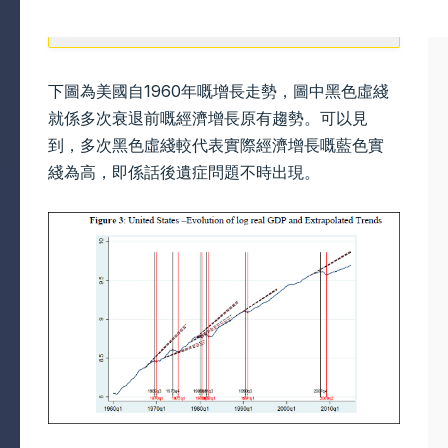
下圖為美國自1960年嘅增長走勢，圖中黑色虛綫
就係多次衰退前嘅經濟增長原有趨勢。可以見
到，多次黑色虛綫較代表實際經濟增長嘅藍色實
綫為高，即係話後遺症問題不時出現。