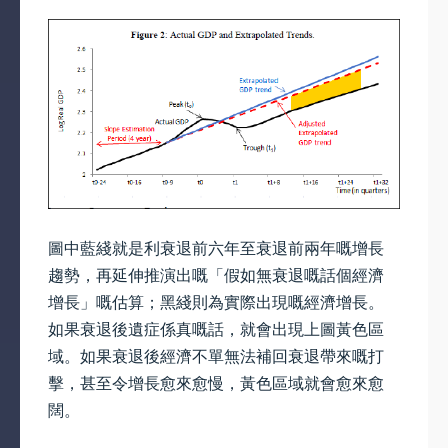
圖中藍綫就是利衰退前六年至衰退前兩年嘅增長
趨勢，再延伸推演出嘅「假如無衰退嘅話個經濟
增長」嘅估算；黑綫則為實際出現嘅經濟增長。
如果衰退後遺症係真嘅話，就會出現上圖黃色區
域。如果衰退後經濟不單無法補回衰退帶來嘅打
擊，甚至令增長愈來愈慢，黃色區域就會愈來愈
闊。