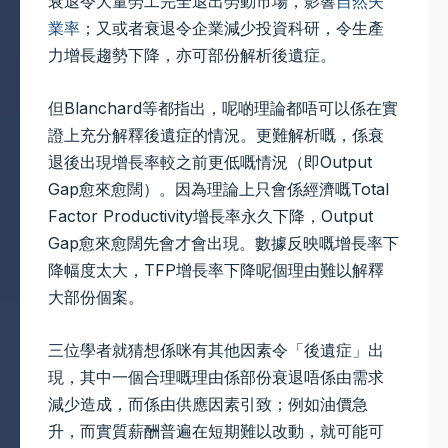
衰退令大量勞工完全退出勞動市場，影響
自然失
業率
；又或者衰退令企業減少投資科研，令生產
力增長趨勢下降，亦可部份解析後遺症。
但Blanchard等都指出，呢啲理論都唔可以係在實
證上充分解釋後遺症的情況。更難解析嘅，係衰
退後出現增長率較之前更低嘅情況（即Output
Gap愈來愈闊）。因為理論上只會係經濟嘅Total
Factor Productivity增長率永久下降，Output
Gap愈來愈闊先會才會出現。數據反映嘅增長率下
降幅度太大，TFP增長率下降呢個理由難以解釋
大部份個案。
三位學者就猜想係咪有其他因素令「後遺症」出
現，其中一個合理嘅理由係部份衰退唔係由需求
減少造成，而係由供應因素引致；例如油價急
升，而實質薪酬普遍在短期難以改動，就可能可