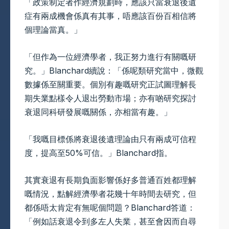
「政策制定者作經濟規劃時，應該只當衰退後遺
症有兩成機會係真有其事，唔應該百份百相信將
個理論當真。」
「但作為一位經濟學者，我正努力進行有關嘅研
究。」Blanchard續說：「係呢類研究當中，微觀
數據係至關重要。個別有趣嘅研究正試圖理解長
期失業點樣令人退出勞動市場；亦有啲研究探討
衰退同科研發展嘅關係，亦相當有趣。」
「我嘅目標係將衰退後遺理論由只有兩成可信程
度，提高至50%可信。」Blanchard指。
其實衰退有長期負面影響係好多普通百姓都理解
嘅情況，點解經濟學者花幾十年時間去研究，但
都係唔太肯定有無呢個問題？Blanchard答道：
「例如話衰退令到多左人失業，甚至會因而自尋