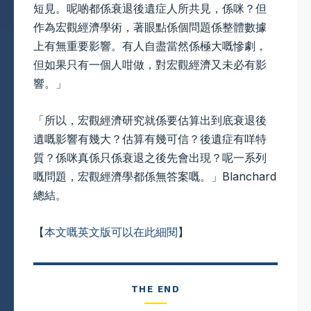
短見。呢啲都係衰退後遺症人所共見，係咪？但
作為宏觀經濟學術，著眼點係個問題係整體數據
上有無重要影響。有人自盡當然係極大嘅慘劇，
但如果只有一個人咁做，對宏觀經濟又未必有影
響。」
「所以，宏觀經濟研究就係要估算出到底衰退後
遺嘅影響有幾大？估算有幾可信？後遺症有咩特
質？係咪真係只係衰退之後先會出現？呢一系列
嘅問題，宏觀經濟學都係無答案嘅。」Blanchard
總結。
【
本文嘅英文版可以在此細閱
】
THE END