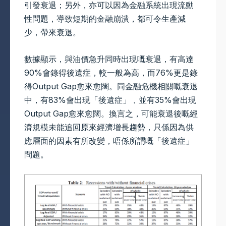
引發衰退；另外，亦可以因為金融系統出現流動
性問題，導致短期的金融崩潰，都可令生產減
少，帶來衰退。
數據顯示，與油價急升同時出現嘅衰退，有高達
90%會錄得後遺症，較一般為高，而76%更是錄
得Output Gap愈來愈闊。同金融危機相關嘅衰退
中，有83%會出現「後遺症」﹐並有35%會出現
Output Gap愈來愈闊。換言之，可能衰退後嘅經
濟規模未能追回原來經濟增長趨勢，只係因為供
應層面的因素有所改變，唔係所謂嘅「後遺症」
問題。