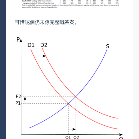
可惜呢個仍未係完整嘅答案。