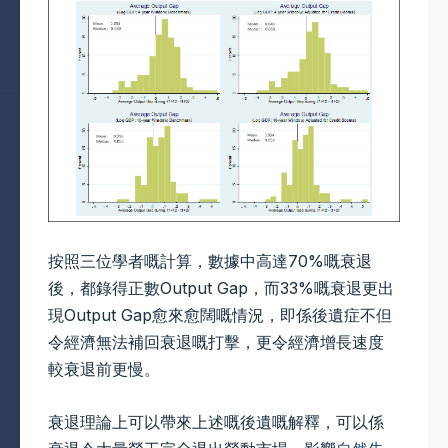
按照三位學者嘅計算，數據中高達70%嘅衰退
後，都錄得正數Output Gap，而33%嘅衰退更出
現Output Gap愈來愈闊嘅情況，即係後遺症不但
令經濟無法補回衰退嘅打擊，更令經濟增長速度
較衰退前更慢。
衰退理論上可以帶來上述嘅後遺嘅解釋，可以係