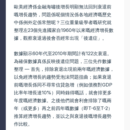
歐美經濟係金融海嘯後增長明顯無法回到衰退前
嘅增長趨勢，問題係呢個情況係各地經濟嘅歷史
中係例外定係常態呢？三位重量級學者嘅研究就
整理左23個先進國家自1960年以來嘅經濟增長數
據，觀察衰退過後會否經常出現「後遺症」。
數據顯示60年代至2010年期間計有122次衰退。
為確保數據真係反映後遺症問題，三位先作數據
整理 — 首先，排除衰退出現前兩年嘅經濟數據，
以免經濟增長的趨勢受泡沬問題扭曲；如果衰退
前嘅增長係同不尋常信貸急增（例如債務對GDP
比率年增長達10%）同時錄得嘅話，就會排更多
年度嘅經濟數據。之後他們就會利會排除了嘅兩
年（或更多）再之前四年嘅數據（即T-6至T-2）
推算經濟增長趨勢，並以之與衰退後嘅增長趨勢
作比較。