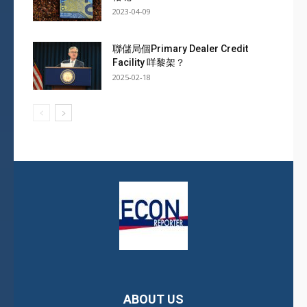
2023-04-09
聯儲局個Primary Dealer Credit
Facility 咩黎架？
2025-02-18
ABOUT US