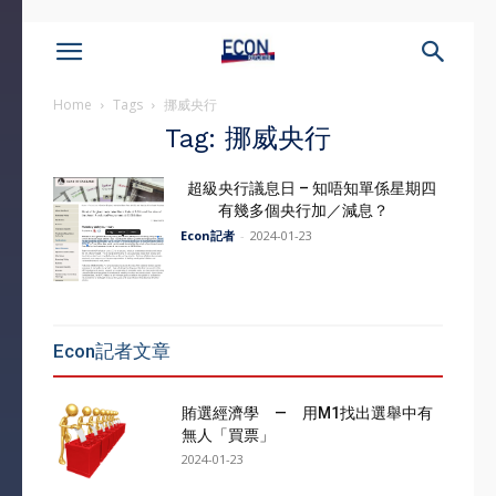
Home
Tags
挪威央行
Tag: 挪威央行
超級央行議息日 – 知唔知單係星期四
有幾多個央行加／減息？
Econ記者
-
2024-01-23
Econ記者文章
賄選經濟學 — 用M1找出選舉中有
無人「買票」
2024-01-23