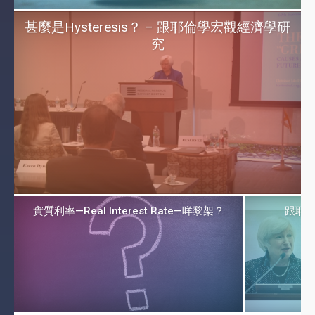
甚麼是Hysteresis？ – 跟耶倫學宏觀經濟學研
究
實質利率—Real Interest Rate—咩黎架？
跟耶倫