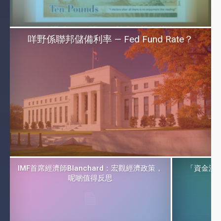
咩野係聯邦儲備利率 — Fed Fund Rate？
IMF首席經濟師Blanchard：宏觀經濟政策，
「資金流
呢啲值得反思