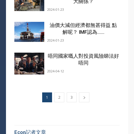
大關係？
2024-01-23
油價大減但經濟都無甚得益 點
解呢？ IMF認為……
2024-01-23
唔同國家嘅人對投資風險睇法好
唔同
2024-04-12
1
2
3
Econ記者文章