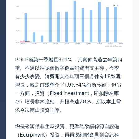
PDFP喺第一季增長3.01%，其實仲高過去年第四
季。不過以往呢個數字係由消費開支主導，今季
有少少改變。消費開支今年頭三個月仲有1.8%嘅
增長，較之前幾季介乎1.9%-4%有所冷卻；但另
一方面，投資（Fixed investment，即扣除左庫
存）增長非常強勁，升幅高達7.8%。所以本土需
求今次轉由投資主導。
增長來源係非住屋投資，更準確黎講係源自設備
（Equipment）投資，再再睇細啲會見到資訊科