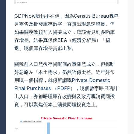
GDPNow嘅錯不在佢，因為Census Bureau嘅每
月零售及批發庫存數字一直無出現急速增長。但
如果關稅致超前入貨要成立，應該會見到多啲庫
存增長。結果真係俾BEA（經濟分析局）「揾
返」呢個庫存增長貢獻出黎。
關稅前入口然後存貨呢個故事雖然成立，但都唔
好忽略左「本土需求」仍然唔係太差。近年好常
用嘅一個指標，就係所謂嘅
Private Domestic
Final Purchases （PDFP）
，呢個數字唔只唔計
出入口，亦都唔理庫存改變與及政府嘅消費同投
資，可以聚焦係本土消費同埋投資之上。