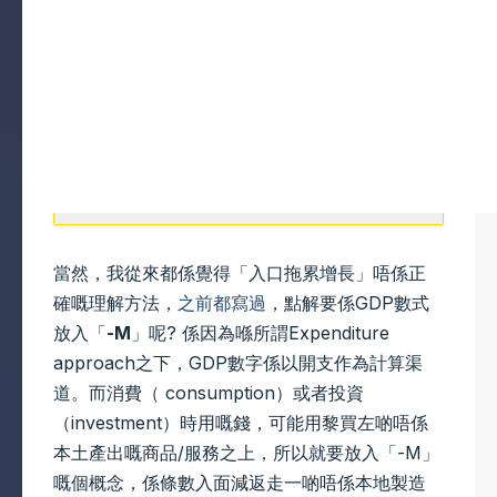
當然，我從來都係覺得「入口拖累增長」唔係正
確嘅理解方法，
之前都寫過
，點解要係GDP數式
放入「
-M
」呢? 係因為喺所謂Expenditure
approach之下，GDP數字係以開支作為計算渠
道。而消費（ consumption）或者投資
（investment）時用嘅錢，可能用黎買左啲唔係
本土產出嘅商品/服務之上，所以就要放入「-M」
嘅個概念，係條數入面減返走一啲唔係本地製造