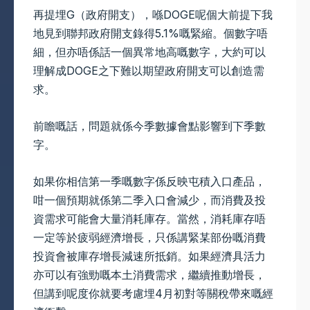
再提埋G（政府開支），喺DOGE呢個大前提下我
地見到聯邦政府開支錄得5.1%嘅緊縮。個數字唔
細，但亦唔係話一個異常地高嘅數字，大約可以
理解成DOGE之下難以期望政府開支可以創造需
求。
前瞻嘅話，問題就係今季數據會點影響到下季數
字。
如果你相信第一季嘅數字係反映屯積入口產品，
咁一個預期就係第二季入口會減少，而消費及投
資需求可能會大量消耗庫存。當然，消耗庫存唔
一定等於疲弱經濟增長，只係講緊某部份嘅消費
投資會被庫存增長減速所抵銷。如果經濟具活力
亦可以有強勁嘅本土消費需求，繼續推動增長，
但講到呢度你就要考慮埋4月初對等關稅帶來嘅經