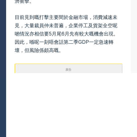
濟衝擊。
目前見到嘅打擊主要間於金融市場，消費減速未
見，大量裁員仲未普遍，企業停工及貨架全空呢
啲情況亦相信要5月尾6月先有較大嘅機會出現。
因此，喺呢一刻唔會話第二季GDP一定急速轉
壞，但風險係頗高嘅。
廣告