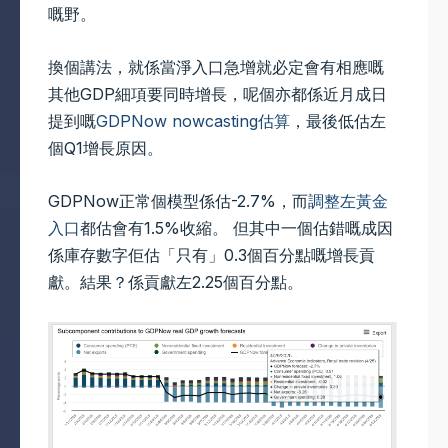
嘅野。
換個講法，就係當淨入口急增就必定會有相應嘅
其他GDP細項要同時增長，呢個亦都係近月成日
提到嘅
GDPNow nowcasting估算
，最後低估左
個Q1增長原因。
GDPNow正常個模型係估-2.7%，而
調整左黃金
入口
都估會有1.5%收縮。 但其中一個估錯嘅成因
係庫存數字佢估「只有」0.3個百分點嘅增長貢
獻。結果？係貢獻左2.25個百分點。