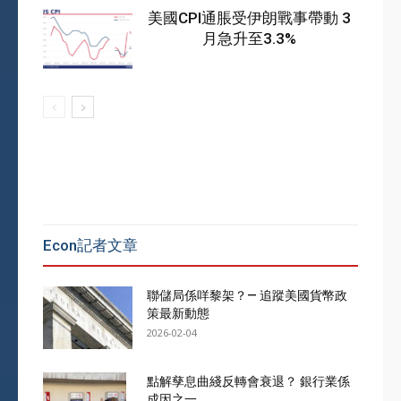
美國CPI通脹受伊朗戰事帶動 3
月急升至3.3%
Econ記者文章
聯儲局係咩黎架？— 追蹤美國貨幣政
策最新動態
2026-02-04
點解孳息曲綫反轉會衰退？ 銀行業係
成因之一