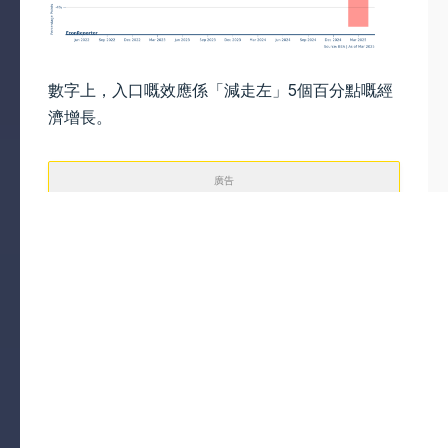
數字上，入口嘅效應係「減走左」5個百分點嘅經
濟增長。
廣告