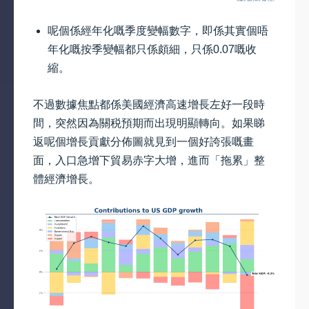
呢個係經年化嘅季度變幅數字，即係其實個唔
年化嘅按季變幅都只係頗細，只係0.07嘅收
縮。
不過數據焦點都係美國經濟高速增長左好一段時
間，突然因為關税預期而出現明顯轉向。如果睇
返呢個增長貢獻分佈圖就見到一個好誇張嘅畫
面，入口急增下貿易赤字大增，進而「拖累」整
體經濟增長。