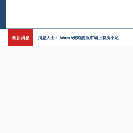
最新消息
消息人士： Warsh知喺說服市場上有所不足