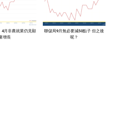
：4月非農就業仍見顯
聯儲局9月無必要減50點子 但之後
著增長
呢？