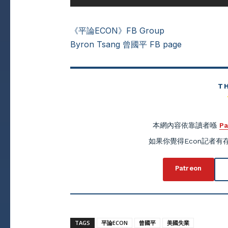
《平論ECON》FB Group
Byron Tsang 曾國平 FB page
T
本網內容依靠讀者喺
Pa
如果你覺得Econ記者
Patreon
TAGS
平論ECON
曾國平
美國失業