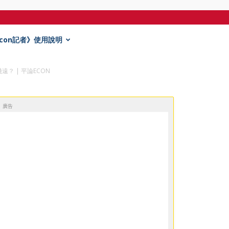
Econ記者》使用說明
幾遠？ | 平論ECON
廣告