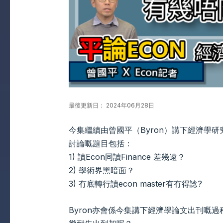
最後更新日： 2024年06月28日
今集繼續由曾國平（Byron）講下經濟學
討論嘅題目包括：
1) 讀Econ同讀Finance 差幾遠？
2) 學術界黑暗面？
3) 冇底轉行讀econ master有冇得諗?
Byron亦會係今集講下經濟學論文出刊嘅