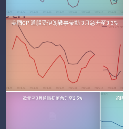
美國CPI通脹受伊朗戰事帶動 3月急升至3.3%
歐元區3月通脹初值急升至2.5%
德國見