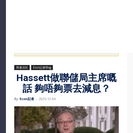
周邊項目
Econ記者Blog
Hassett做聯儲局主席嘅
話 夠唔夠票去減息？
By
Econ記者
-
2025-12-04