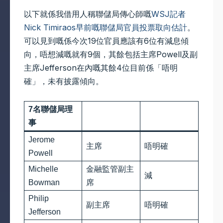
以下就係我借用人稱聯儲局傳心師嘅
WSJ記者
Nick Timiraos早前嘅聯儲局官員投票取向估計
。
可以見到嘅係今次19位官員應該有6位有減息傾
向，唔想減嘅就有9個，其餘包括主席Powell及副
主席Jefferson在內嘅其餘4位目前係「唔明
確」，未有披露傾向。
7名聯儲局理
事
Jerome
主席
唔明確
Powell
Michelle
金融監管副主
減
Bowman
席
Philip
副主席
唔明確
Jefferson