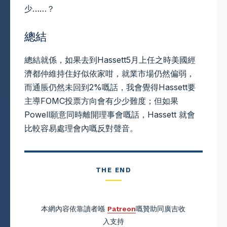
少……？
總結
總結就係，如果去到Hassett5月上任之時美國經
濟都仲維持住好似依家咁，就業市場仍然偏弱，
而通脹仍然未回到2%嘅話，我會覺得Hassett要
主導FOMC投票方向會有少少難度；但如果
Powell願意同時離開理事會嘅話，Hassett 就會
比較容易處理會內嘅反對聲音。
THE END
本網內容依靠讀者喺
Patreon
嘅贊助同廣吉收
入支持