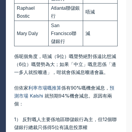
Raphael
Atlanta聯儲銀
唔減
Bostic
行
San
Mary Daly
Francisco聯
減
儲銀行
係呢個角度，唔減（9位）嘅聲勢絕對係遠比想減
（6位）嘅聲勢為大；如果「中立」嘅意思係「邊
一多人就投嗰邊」，咁就會係減息嗰邊會贏。
但依家
利率市場嘅推算
係有90%嘅機會減息，
預
測市場 Kalshi
就預期94%機會減息。原因有兩
個：
1） 反對嘅人主要係地區聯儲銀行為主，但12個聯
儲銀行總裁只係得5位有議息投票權