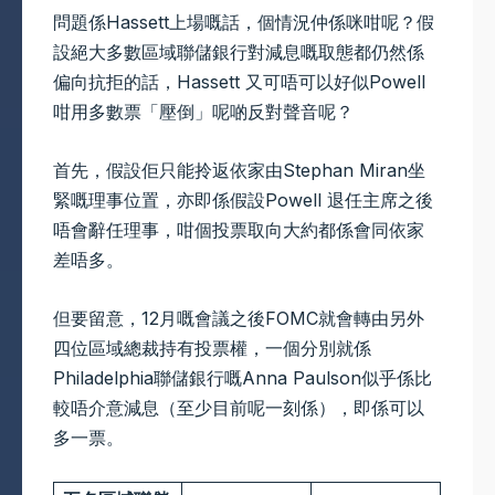
問題係Hassett上場嘅話，個情況仲係咪咁呢？假
設絕大多數區域聯儲銀行對減息嘅取態都仍然係
偏向抗拒的話，Hassett 又可唔可以好似Powell
咁用多數票「壓倒」呢啲反對聲音呢？
首先，假設佢只能拎返依家由Stephan Miran坐
緊嘅理事位置，亦即係假設Powell 退任主席之後
唔會辭任理事，咁個投票取向大約都係會同依家
差唔多。
但要留意，12月嘅會議之後FOMC就會轉由另外
四位區域總裁持有投票權，一個分別就係
Philadelphia聯儲銀行嘅Anna Paulson似乎係比
較唔介意減息（至少目前呢一刻係），即係可以
多一票。