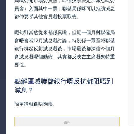
局嘅公開市場委員會，即係投票決定加減息嘅委
員會）入面其中一票；聯儲局係咪可以持續減息
都仲要睇其他官員嘅投票取態。
呢句野當然從來都係真啦，但近一個月對聯儲局
會唔會喺12月減息嘅討論，特別係一眾區域聯儲
銀行群起反對減息嘅後，市場最後都深信今個月
會減息嘅呢個動態，其實都反映左主席嘅獨特重
要性。
點解區域聯儲銀行嘅反抗都阻唔到
減息？
簡單講就係唔夠票。
廣告