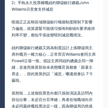
2）手執永久投票權嘅紐約聯儲銀行總裁John
Willaims示意會支持減息
呢個正正反映區域聯儲銀行喺個制度限制下影響
力偏低，就算講緊可能係12個有8個傾向要求維持
利率不變，都似乎係改變唔到減息嘅情況。
紐約聯儲銀行總裁又因為制度設計上係聯儲局主
席外嘅另一權力核心，正常而言Williams會同主席
Powell立場一致。假設主席同紐約總裁企同一陣
綫，並進而推算部份未表態嘅官員都會「跟著主
席走」，按此推算的話「減息」嗰邊就會以 7-5
贏啦。
當然啦，上述個投票意向都只係按演說及訪問內
容估出黎，未必百分百準確；再者佢地嘅傾向亦
未必同最終嘅投票決定一樣，因為聯儲局仍然係