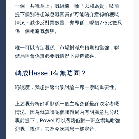
一個「共識為上」嘅組織，喺「以和為貴」嘅前
提下個別唔想減息嘅官員都可能唔介意係輸梗嘅
情況下減少反對票數量。亦即係，呢個7-5比數只
係一個粗略嘅參與。
唯一可以肯定嘅係，市場對減息預期相當強，聯
儲局唔會係無必要嘅情況下製造驚喜。
轉成Hassett有無唔同？
喺呢度，我想抽返出黎討論主席一票嘅重要性。
上述嘅分析好明顯係一個主席會係最終決定者嘅
情況。因為就算喺呢個聯儲局內有明顯意見分歧
嘅前提下，Powell可以憑藉佢對一班立場無咁強
烈嘅「親信」去為今次議息一槌定音。