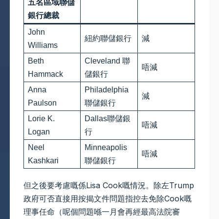
五名區域聯儲
銀行總裁
John
紐約聯儲銀行
減
Williams
Beth
Cleveland 聯
唔減
Hammack
儲銀行
Anna
Philadelphia
減
Paulson
聯儲銀行
Lorie K.
Dallas聯儲銀
唔減
Logan
行
Neel
Minneapolis
唔減
Kashkari
聯儲銀行
但之後要考慮嘅係Lisa Cook嘅情況。除左Trump
政府可否直接用按揭文件問題指控去免除Cook嘅
理事任命（呢個問題喺一月會再經最高法院審