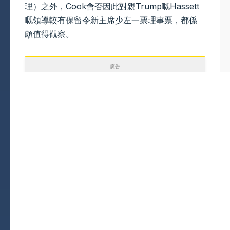
理）之外，Cook會否因此對親Trump嘅Hassett
嘅領導較有保留令新主席少左一票理事票，都係
頗值得觀察。
廣告