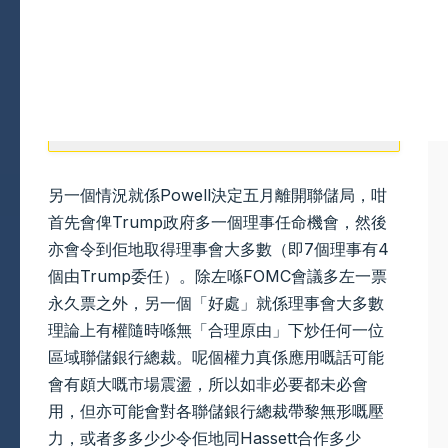
另一個情況就係Powell決定五月離開聯儲局，咁
首先會俾Trump政府多一個理事任命機會，然後
亦會令到佢地取得理事會大多數（即7個理事有4
個由Trump委任）。除左喺FOMC會議多左一票
永久票之外，另一個「好處」就係理事會大多數
理論上有權隨時喺無「合理原由」下炒任何一位
區域聯儲銀行總裁。呢個權力真係應用嘅話可能
會有頗大嘅市場震盪，所以如非必要都未必會
用，但亦可能會對各聯儲銀行總裁帶黎無形嘅壓
力，或者多多少少令佢地同Hassett合作多少