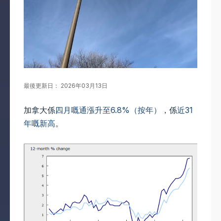
最後更新日： 2026年03月13日
加拿大係
四月嘅通漲升至6.8%（按年）
，係
近31
年嘅新高
。