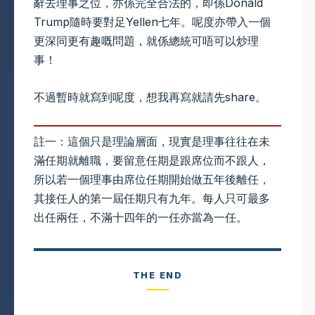
辭去理事之位，亦係完全合法的，即係Donald
Trump隨時要對足Yellen七年。呢度亦帶入一個
更深同更有趣嘅問題，就係總統可唔可以炒理
事！
不過暫時就寫到呢度，想我再寫就請先share。
註一：這個只是理論層面，現實是理事往往在未
滿任期就離職，要留意任期是跟席位而不跟人，
所以若一個理事由席位任期開始做五年後離任，
其接任人的第一屆任期只有九年。每人只可最多
出任兩任，不滿十四年的一任亦當為一任。
THE END