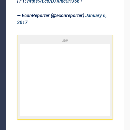
| FT:
https://t.co/D7KmcUHJ5b
|
— EconReporter (@econreporter)
January 6,
2017
廣告