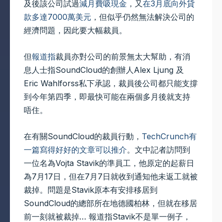
及後該公司試過
減月費吸現金
，又
在3月底向外貸
款多達7000萬美元
，但似乎仍然無法解決公司的
經濟問題，因此要大幅裁員。
但
報道指
裁員亦對公司的前景無太大幫助，有消
息人士指SoundCloud的創辦人Alex Ljung 及
Eric Wahlforss私下承認，裁員後公司都只能支撐
到今年第四季，即最快可能在兩個多月後就支持
唔住。
在有關SoundCloud的裁員行動，
TechCrunch有
一篇寫得好好的文章可以推介
。文中記者訪問到
一位名為Vojta Stavik的準員工，他原定的起薪日
為7月17日，但在7月7日就收到通知他未返工就被
裁掉。問題是Stavik原本有安排移居到
SoundCloud的總部所在地德國柏林，但就在移居
前一刻就被裁掉… 報道指Stavik不是單一例子，