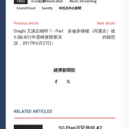
TAGS
Econ記者NewsLetter
Music Streaming
SoundCloud
Spotify
科技及科企新聞
Previous article
Next article
Draghi 又講左啲咩？- Part
多倫多睇樓（同運吉）後
II (歐央行年度峰會開幕演
的隨想
說，2017年6月27日）
經濟新聞部
RELATED ARTICLES
MORE FROM AUTHOR
5G Plan講緊幾錢 #2