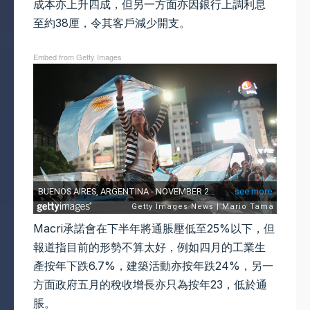
成本亦上升四成，但另一方面亦因銀行上調利息
至約38厘，令其客戶減少開支。
Embed from Getty Images
Macri承諾會在下半年將通脹壓低至25%以下，但
報道指目前的形勢不算太好，例如四月的工業生
產按年下跌6.7%，建築活動亦按年跌24%，另一
方面政府五月的稅收增長亦只為按年23，低於通
脹。