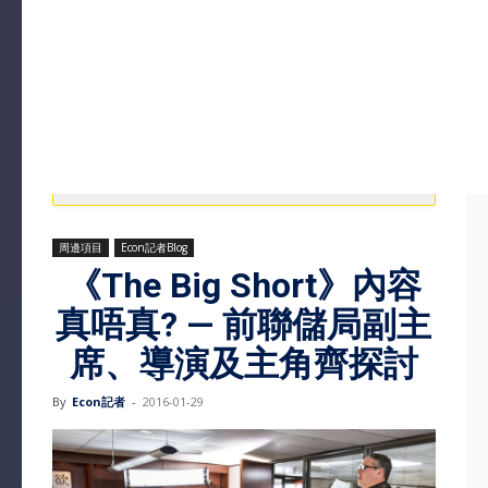
周邊項目
Econ記者Blog
《The Big Short》內容
真唔真? — 前聯儲局副主
席、導演及主角齊探討
By
Econ記者
-
2016-01-29