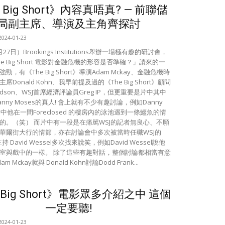
 Big Short》內容真唔真? — 前聯儲
局副主席、導演及主角齊探討
2024-01-23
7日）Brookings Institutions舉辦一場極有趣的研討會，
e Big Short 電影對金融危機的形容是否準確？」請來的一
勁，有《The Big Short》導演Adam Mckay、金融危機時
席Donald Kohn、我早前提及過的《The Big Short》顧問
avidson、WSJ首席經濟評論員Greg IP，但更重要是片中其中
nny Moses的真人! 會上就有不少有趣討論，例如Danny
片中他在一間Foreclosed 的樓房內的泳池遇到一條鱷魚的情
的。（笑） 而片中有一段是在痛駡WSJ的記者無良心、不願
華爾街大行的情節，亦在討論會中多次被當時任職WSJ的
及主持 David Wessel多次找來說笑，例如David Wessel說他
室與戲中的一樣。 除了這些有趣對話，整個討論都相當有意
 Mckay就與 Donald Kohn討論Dodd Frank...
 Big Short》電影眾多介紹之中 這個
一定要聽!
2024-01-23