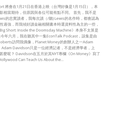
g Short 將會在1月21日在香港上映（台灣好像是1月15日），本
影相當期待，但原因與各位可能有點不同。 首先，我不是
l Lewis的忠實讀者，我每次讀（/聽) Lewis的名作時，都會認為
性過強，而我傾好讀金融相關書本時選資料性為主的一些，
ig Short: Inside the Doomsday Machine》本身不太算是
今年六月，我在聽其中一集EconTalk Podcast，該集是由
Roberts訪問我偶像，Planet Money的創辦人之一Adam
on。Adam Davidson只是一位經濟記者，不是經濟學者，上
k談甚麼呢？ Davidson在五月於其NYT專欄《On Money》寫了
llywood Can Teach Us About the...