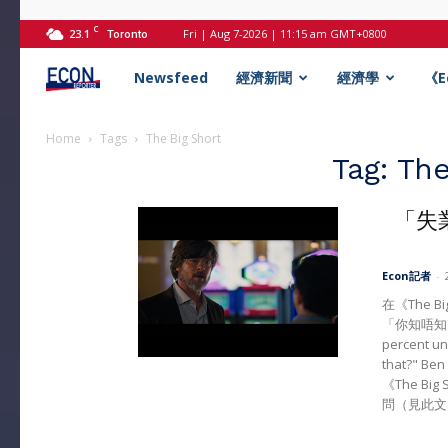
C
23.1
Fri | Aug 7-2026 | 11:15 am GMT+0800
Toronto
Econ
Newsfeed
經濟新聞
經濟學
《
記
Home
Tags
The Big Short
Tag: Th
者
「失
Econ記者
-
在《The Bi
「你知唔知失
percent un
that?" 
《The Bi
問（見此文），