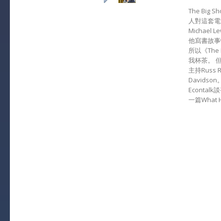
The Bi
人對這套電
Michae
他寫書故事
所以《The B
我杯茶。 但
主持Russ 
Davids
Econtal
一篇What Ho