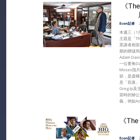
《The
Econ記者
-
本週三（1月2
主題是「Th
眾講者相當強
期的聯儲局主
Adam D
一位要角Da
Moses指
節，是虛構
意「寫衰」
Greg Ip
當時的辧公
義，例如Adam
《The
Econ記者
-