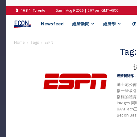
C
16.8
Sun | Aug 9-2026 | 6:07 pm GMT+0800
Toronto
Econ
Newsfeed
經濟新聞
經濟學
《
記
Home
Tags
ESPN
Tag
者
經濟新聞部
-
迪士尼公佈
播一些吸引
播權的體育運
Image
BAMTec
Bet on Ba