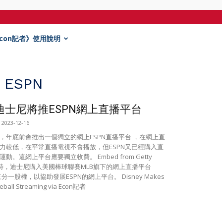
Econ記者》使用說明
: ESPN
迪士尼將推ESPN網上直播平台
2023-12-16
，年底前會推出一個獨立的網上ESPN直播平台 ，在網上直
力較低，在平常直播電視不會播放，但ESPN又已經購入直
動。這網上平台應要獨立收費。 Embed from Getty
s 同時，迪士尼購入美國棒球聯賽MLB旗下的網上直播平台
h三分一股權，以協助發展ESPN的網上平台。 Disney Makes
seball Streaming via Econ記者