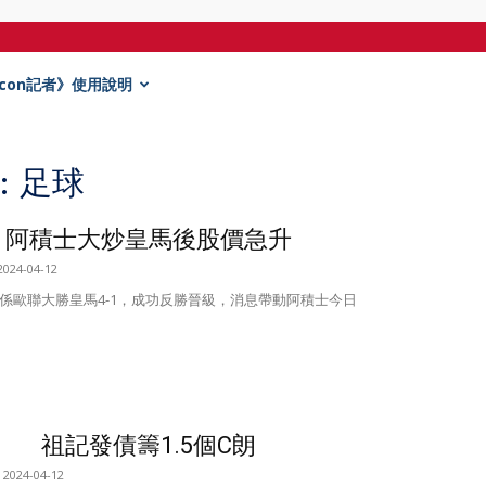
Econ記者》使用說明
g: 足球
阿積士大炒皇馬後股價急升
2024-04-12
係歐聯大勝皇馬4-1，成功反勝晉級，消息帶動阿積士今日
祖記發債籌1.5個C朗
2024-04-12