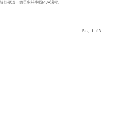
解佢要讀一個唔多關事嘅MBA課程。
Page 1 of 3