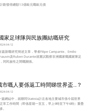
計劃發得總額1.5億歐元嘅歐元債
國家足球隊與民族團結嘅研究
2024-04-12
有篇新嘅研究簡述文章，學者Filipe Campante、Emilio
s-Chauvin及Ruben Durante就嘗試觀察非洲國家嘅國家隊足
，同民族性之間嘅關係。
城市嘅人要係返工時間睇世界盃…？
2024-04-12
一篇網綕中，就聯同Statista計左各地主要城市係今屆世界
正常工作時間（即係星期一至五，早上9時至下午6時）重疊
多。