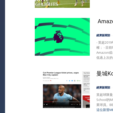
Ama
經濟新聞部
-
- 英超2
權； - 目
Amazo
低過上次的
曼城K
經濟新聞部
-
英超球隊曼城的
Schoo
業球員。B
這位新晉M