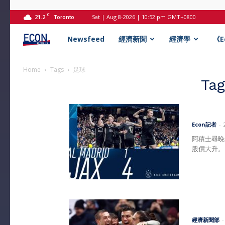
C
21.2
Sat | Aug 8-2026 | 10:52 pm GMT+0800
Toronto
Econ
Newsfeed
經濟新聞
經濟學
《
記
Home
Tags
足球
Ta
者
Econ記者
-
阿積士尋晚
股價大升。
經濟新聞部
-