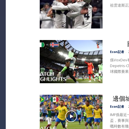
祖雲達斯正
Econ記者
-
係VoxDev
Depetri
球國際賽果
邊個
Econ記者
-
IMF係最近
盃，賽事與
嘅時數有幾