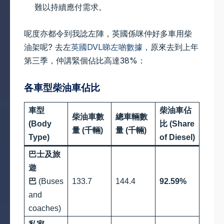
難以持續應付需求。
呢度亦都令到我諗左陣，英國係咪仲好多車用柴
油架呢? 去左
英國DVL睇左啲數據
，原來去到上年
第三季，仲講緊個佔比高達38%：
各車型柴油車佔比
車型
柴油車佔
柴油車數
總車輛數
(Body
比 (Share
量 (千輛)
量 (千輛)
Type)
of Diesel)
巴士及旅
遊
巴
(Buses
133.7
144.4
92.59%
and
coaches)