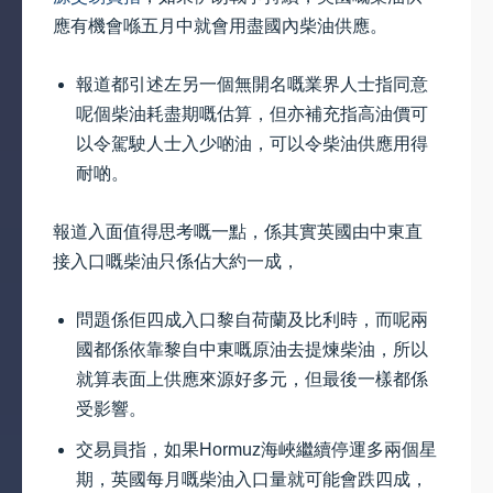
應有機會喺五月中就會用盡國內柴油供應。
報道都引述左另一個無開名嘅業界人士指同意
呢個柴油耗盡期嘅估算，但亦補充指高油價可
以令駕駛人士入少啲油，可以令柴油供應用得
耐啲。
報道入面值得思考嘅一點，係其實英國由中東直
接入口嘅柴油只係佔大約一成，
問題係佢四成入口黎自荷蘭及比利時，而呢兩
國都係依靠黎自中東嘅原油去提煉柴油，所以
就算表面上供應來源好多元，但最後一樣都係
受影響。
交易員指，如果Hormuz海峽繼續停運多兩個星
期，英國每月嘅柴油入口量就可能會跌四成，