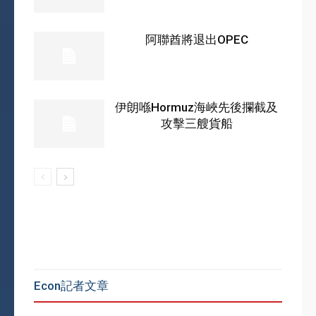
阿聯酋將退出OPEC
伊朗喺Hormuz海峽先後攔截及
攻擊三艘貨船
Econ記者文章