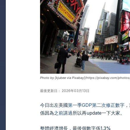
Photo by [kjubee via Pixabay](https://pixabay.com/photo
最後更新日： 2026年03月13日
今日出左美國
第一季GDP第二次修正數字
，
係因為
之前講過
所以再update一下大家。
整體經濟增長，最後個數字係1.3%