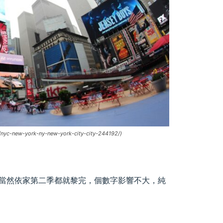
s/nyc-new-york-ny-new-york-city-city-244192/)
當然依家第二季都就黎完，個數字影響不大，純