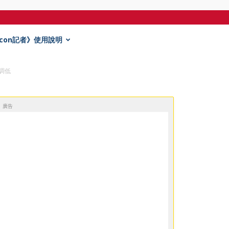
Econ記者》使用說明
調低
廣告