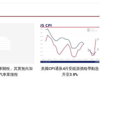
THOR
汽車關稅」其實無向加
美國CPI通脹4月受能源價格帶動急
汽車業徵稅
升至3.8%