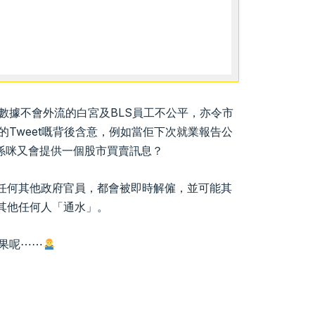
障數據不會外流的白宮及BLS員工不公平，亦令市
的Tweet嘅背後含意，例如當佢下次就業報告公
咁係咪又會提供一個股市買賣訊息？
任何其他政府官員，都會被即時解僱，並可能其
其他任何人「通水」。
後果呢⋯⋯