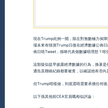
現在Trump此例一開，除左對無數極力保
場未來有猜測Trump日後在經濟數據公佈日
佈日唔Tweet，係咪代表個數據唔理想？
這類疑似提早披露經濟數據的行為，換著是
通告及聯絡紀錄都要被查，以確認他有否向
但Trump咁樣做，到底需唔需要承擔任何
以下係其他前CEA官員嘅相似評論：