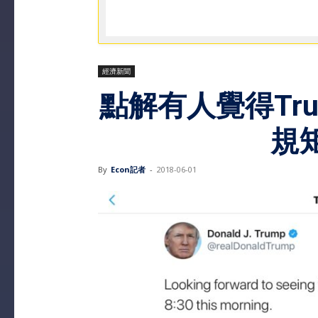
經濟新聞
點解有人覺得Tru
規
By
Econ記者
-
2018-06-01