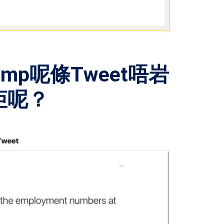
mp呢條Tweet唔岩
矩呢？