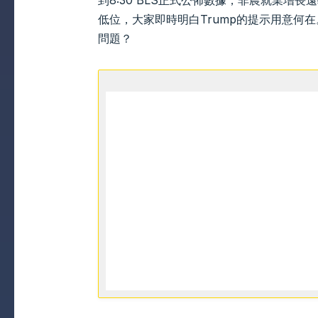
到8:30 BLS正式公佈數據，非農就業增長
低位，大家即時明白Trump的提示用意何
問題？