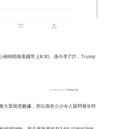
間係美國早上8:30。係今早7:21，Trump
提醒大眾留意數據，所以係有少少令人疑問發生咩