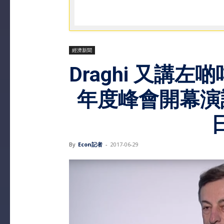
經濟新聞
Draghi 又講左啲咩
年度峰會開幕演說
By
Econ記者
-
2017-06-29