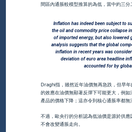
間區內通脹較模型推算的為低，當中約三分
Inflation has indeed been subject to 
the oil and commodity price collapse i
of imported energy, but also lowered 
analysis suggests that the global com
inflation in recent years was conside
deviation of euro area headline i
accounted for by global
Draghi指，雖然近年油價無再急跌，但
的效應在油價無顯著反彈下可能更大，例如
產品的價格下降；這亦令到核心通脹率都無
不過，歐央行的分析認為低油價是源於供應
不會改變通脹走向。