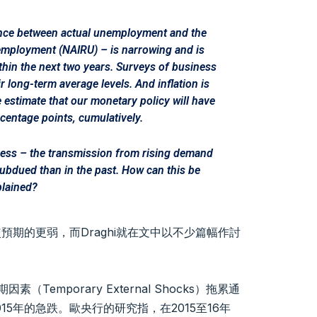
nce between actual unemployment and the
nemployment (NAIRU) – is narrowing and is
thin the next two years. Surveys of business
r long-term average levels. And inflation is
estimate that our monetary policy will have
ercentage points, cumulatively.
ocess – the transmission from rising demand
subdued than in the past. How can this be
plained?
預期的更弱，而Draghi就在文中以不少篇幅作討
Temporary External Shocks）拖累通
15年的急跌。歐央行的研究指，在2015至16年