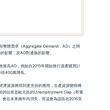
體需求（Aggregate Demand，AD）之間
D的影響，及AD對通脹的影響。
有效推高AD，例如自2015年開始推行資產購買計
錄得400萬增長。
強，經濟資源將得到更充份的應用，生產資源變得稀
算是歐元區的Unemployment Gap（即實
會在未來兩年內消失，而這會為該區在2016至