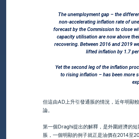
The unemployment gap – the differe
non-accelerating inflation rate of u
forecast by the Commission to close wi
capacity utilisation are now above thei
recovering. Between 2016 and 2019 we 
lifted inflation by 1.7 p
Yet the second leg of the inflation pr
to rising inflation – has been more 
ex
但這由AD上升引發通脹的情況，近年明顯較
論。
第一個Draghi提出的解釋，是外圍經濟的短期因素（
脹，一個明顯的例子就正是油價在2014至20