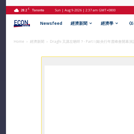
C
28.2
Sun | Aug 9-2026 | 2:37 am GMT+0800
Toronto
Econ
Newsfeed
經濟新聞
經濟學
《
記
Home
經濟新聞
Draghi 又講左啲咩？- Part I (歐央行年度峰會開幕
者