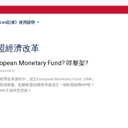
Econ記者》使用說明
 歐盟經濟改革
ropean Monetary Fund? 咩黎架?
2024-04-12
濟改革議程中，成立European Monetary Fund（EMF）
我感興趣。點解歐盟諸國會考慮成立一個歐盟版嘅IMF呢？
IMF又係咩意思呢？