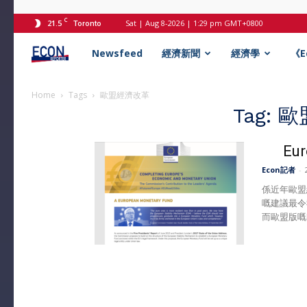
C
21.5
Sat | Aug 8-2026 | 1:29 pm GMT+0800
Toronto
Econ
Newsfeed
經濟新聞
經濟學
《
記
Home
Tags
歐盟經濟改革
Tag:
者
Eu
Econ記者
-
係近年歐盟經
嘅建議最令
而歐盟版嘅