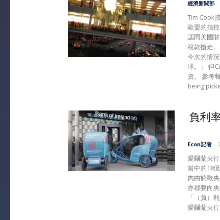
經濟新聞部
-
Tim Coo
歐盟的指控完全是
認同美國財
稅款搶走。
今次的情況
球。」 但
資。 參考報道: 
being picked
負利
Econ記者
-
愛爾蘭央行
當中的18
內由於歐央
亦都要向央
「（負）利
愛爾蘭央行