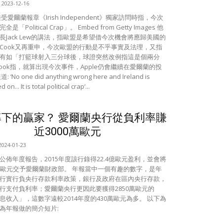
2023-12-16
k接受愛爾蘭報章《Irish Independent》獨家訪問時指，今次
「Political Crap」。 Embed from Getty Images 他
長Jack Lew的講法，指歐盟是希望借今次機會將應歸美國的
Cook又再重申，今次歐盟的行動是不乎事實及法理，又指
有如「打籃球射入三分球後，球證突然改例指這是個兩分
Cook指，就算出現今次事件，Apple仍會繼續在愛爾蘭的投
‘No one did anything wrong here and Ireland is
 on... It is total political crap’...
率下的贏家？ 愛爾蘭央行從負利率賺
近3000萬歐元
2024-01-23
公佈年度報告，2015年度該行錄得22.4億歐元盈利，並會將
億歐元交予愛爾蘭財政部。 年報當中一個有趣的數字，是年
行實行負央行存款利率政策，銀行及政府在區內央行存款，
行支付負利率；愛爾蘭央行更因此要獲得2850萬歐元的
息收入」，這數字遠較2014年度的430萬歐元為多。 以下為
為年報做的簡介短片: