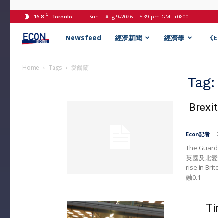
C
16.8
Sun | Aug 9-2026 | 5:39 pm GMT+0800
Toronto
Econ
Newsfeed
經濟新聞
經濟學
《
記
Home
Tags
愛爾蘭
Tag
者
Bre
Econ記者
-
The Gu
英國及北愛爾蘭
rise in Bri
融0.1
T