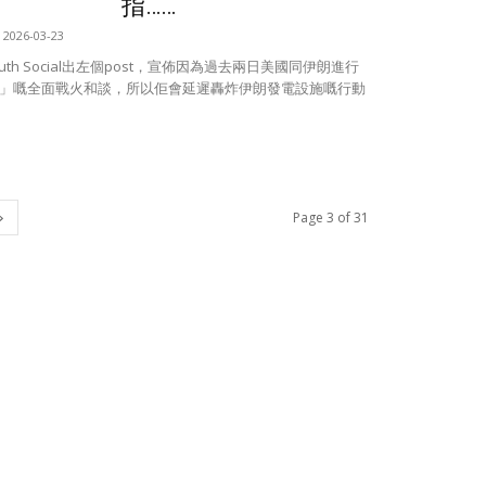
指……
2026-03-23
Truth Social出左個post，宣佈因為過去兩日美國同伊朗進行
」嘅全面戰火和談，所以佢會延遲轟炸伊朗發電設施嘅行動
Page 3 of 31