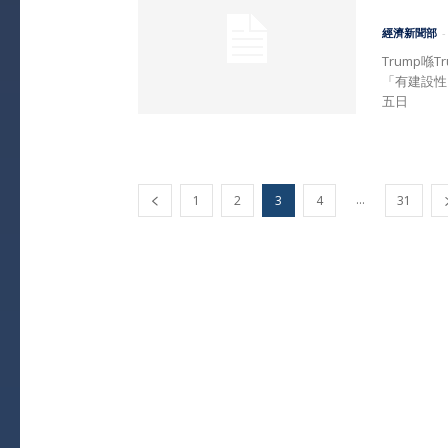
經濟新聞部
-
Trump喺
「有建設性
五日
...
1
2
3
4
31