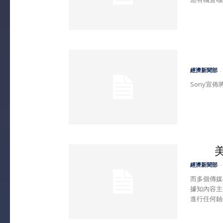
經濟新聞部
-
Sony宣佈
經濟新聞部
-
而多個傳媒
據知內容主
進行任何鈾