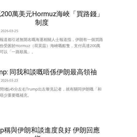
200萬美元Hormuz海峽「買路錢」
制度
2026-03-25
報道都引述無開名嘅海運相關人士報道指，伊朗有一個買路
份受困於Hormuz（荷莫茲）海峽嘅船隻，支付高達200萬
可以「一路順風」。
ump: 同我和談嘅唔係伊朗最高領䄂
2026-03-23
間9點45分左右Trump出左黎見記者，就有關同伊朗嘅「和
唔少重要嘅補充。
ump稱與伊朗和談進度良好 伊朗回應