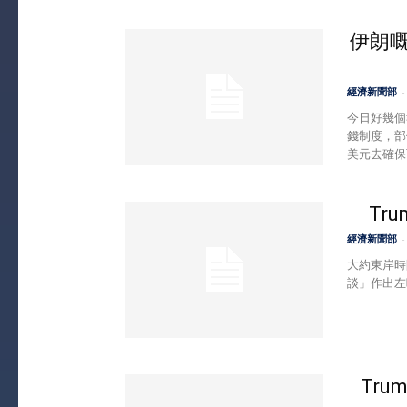
伊朗嘅
經濟新聞部
-
今日好幾個
錢制度，部
美元去確保
Tr
經濟新聞部
-
大約東岸時
談」作出左
Tr