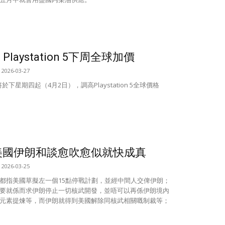
Playstation 5下周全球加價
2026-03-27
將於下星期四起（4月2日），調高Playstation 5全球價格
美國伊朗和談愈吹愈似就快成真
2026-03-25
都指美國草擬左一個15點停戰計劃，並經中間人交俾伊朗；
要就係而求伊朗停止一切核武開發，並唔可以再係伊朗境內
元素提煉等，而伊朗就得到美國解除同核武相關嘅制裁等；