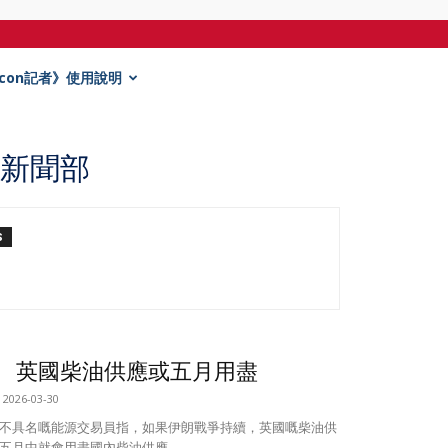
Econ記者》使用說明
濟新聞部
S
英國柴油供應或五月用盡
2026-03-30
個不具名嘅能源交易員指，如果伊朗戰爭持續，英國嘅柴油供
五月中就會用盡國內柴油供應。