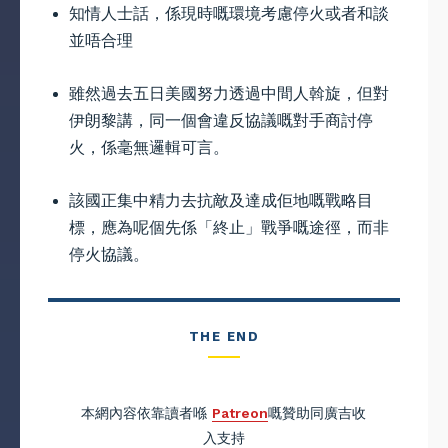
知情人士話，係現時嘅環境考慮停火或者和談
並唔合理
雖然過去五日美國努力透過中間人斡旋，但對
伊朗黎講，同一個會違反協議嘅對手商討停
火，係毫無邏輯可言。
該國正集中精力去抗敵及達成佢地嘅戰略目
標，應為呢個先係「終止」戰爭嘅途徑，而非
停火協議。
THE END
本網內容依靠讀者喺
Patreon
嘅贊助同廣吉收
入支持