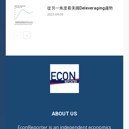
從另一角度看美國Deleveraging趨勢
2023-04-09
ABOUT US
EconReporter is an independent economics