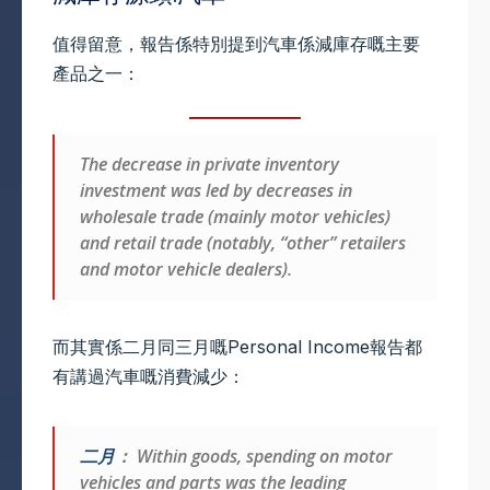
值得留意，報告係特別提到汽車係減庫存嘅主要
產品之一：
The decrease in private inventory
investment was led by decreases in
wholesale trade (mainly motor vehicles)
and retail trade (notably, “other” retailers
and motor vehicle dealers).
而其實係二月同三月嘅Personal Income報告都
有講過汽車嘅消費減少：
二月
： Within goods, spending on motor
vehicles and parts was the leading