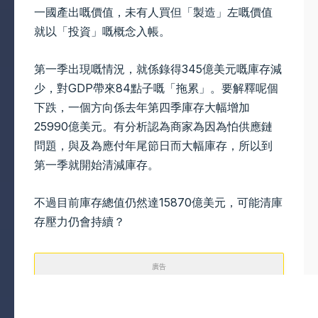
一國產出嘅價值，未有人買但「製造」左嘅價值
就以「投資」嘅概念入帳。
第一季出現嘅情況，就係錄得345億美元嘅庫存減
少，對GDP帶來84點子嘅「拖累」。要解釋呢個
下跌，一個方向係去年第四季庫存大幅增加
25990億美元。有分析認為商家為因為怕供應鏈
問題，與及為應付年尾節日而大幅庫存，所以到
第一季就開始清減庫存。
不過目前庫存總值仍然達15870億美元，可能清庫
存壓力仍會持續？
廣告