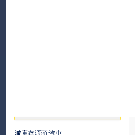
減庫存源頭:汽車