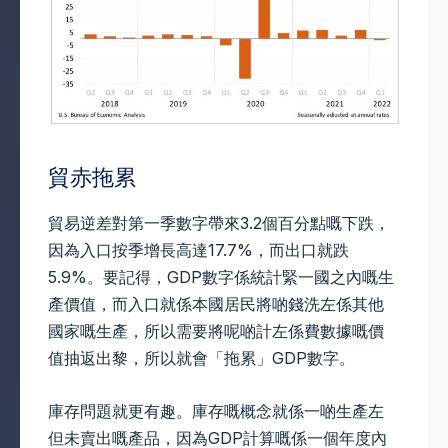
貿赤拖累
貿易逆差對第一季數字帶來3.2個百分點嘅下跌，
因為入口按季增長高達17.7%，而出口就跌
5.9%。要記得，GDP數字係統計緊一國之內嘅生
產價值，而入口就係本國居民將啲錢洗左係其他
國家嘅生產，所以需要將呢啲計左係費數據嘅價
值抽返出黎，所以就會「拖累」GDP數字。
庫存問題就更有趣。庫存嘅概念就係一啲生產左
但未賣出嘅產品，因為GDP計算嘅係一個年度內