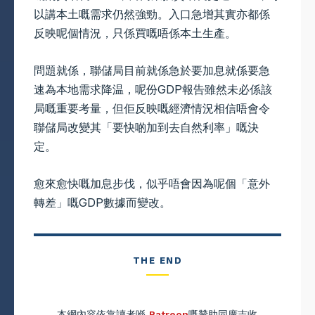
以講本土嘅需求仍然強勁。入口急增其實亦都係
反映呢個情況，只係買嘅唔係本土生產。
問題就係，聯儲局目前就係急於要加息就係要急
速為本地需求降温，呢份GDP報告雖然未必係該
局嘅重要考量，但佢反映嘅經濟情況相信唔會令
聯儲局改變其「要快啲加到去自然利率」嘅決
定。
愈來愈快嘅加息步伐，似乎唔會因為呢個「意外
轉差」嘅GDP數據而變改。
THE END
本網內容依靠讀者喺
Patreon
嘅贊助同廣吉收