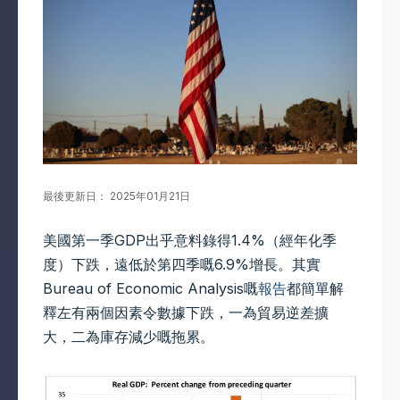
最後更新日： 2025年01月21日
美國第一季GDP出乎意料錄得1.4%（經年化季
度）下跌，遠低於第四季嘅6.9%增長。其實
Bureau of Economic Analysis嘅
報告
都簡單解
釋左有兩個因素令數據下跌，一為貿易逆差擴
大，二為庫存減少嘅拖累。