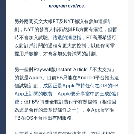
program evolves.
另外兩間英文大報FT及NYT都沒有參加這個計
劃，NYT的發言人指仍然與FB方面有溝通，但暫
時不會加入試驗。
路透的消息指
，FT高層希望可
以對訂戶訂閱的過程有更大的控制，以確保可掌
握用戶數據，才會參加免費試閱的計劃。
另一個對Paywall版Instant Article「不太支持」
的就是Apple。目前FB只能在Android平台推出這
個試驗計劃，
成因正是Apple堅持任何在iOS的FB
App上訂閱的收費，Apple要分享當中的三成的訂
費
；但FB堅持要全數訂費付予有關媒體（相信因
為這是合作的最基礎條件之一），令Apple堅拒
FB在iOS平台推出有關服務。
目前看不到這個爭議有何解決方法，亦因此相信