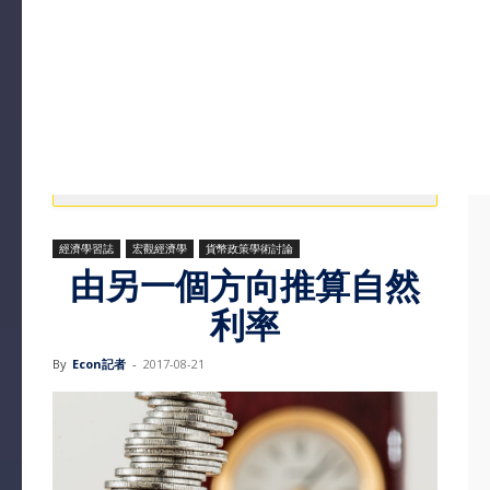
經濟學習誌
宏觀經濟學
貨幣政策學術討論
由另一個方向推算自然
利率
By
Econ記者
-
2017-08-21