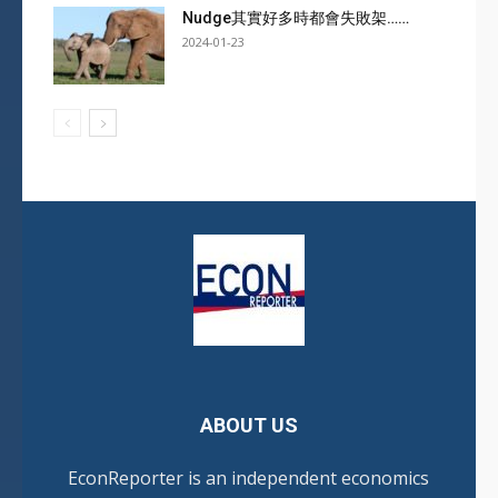
Nudge其實好多時都會失敗架……
2024-01-23
ABOUT US
EconReporter is an independent economics