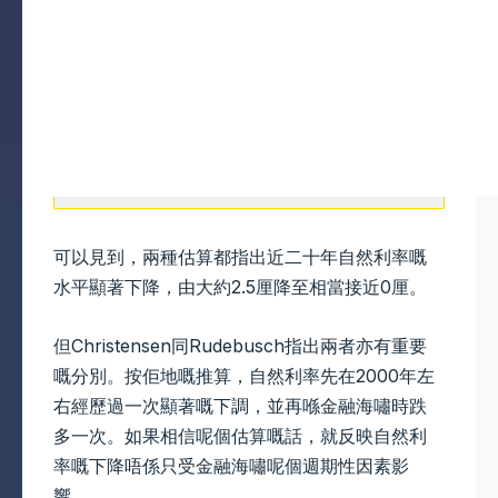
可以見到，兩種估算都指出近二十年自然利率嘅
水平顯著下降，由大約2.5厘降至相當接近0厘。
但Christensen同Rudebusch指出兩者亦有重要
嘅分別。按佢地嘅推算，自然利率先在2000年左
右經歷過一次顯著嘅下調，並再喺金融海嘯時跌
多一次。如果相信呢個估算嘅話，就反映自然利
率嘅下降唔係只受金融海嘯呢個週期性因素影
響。