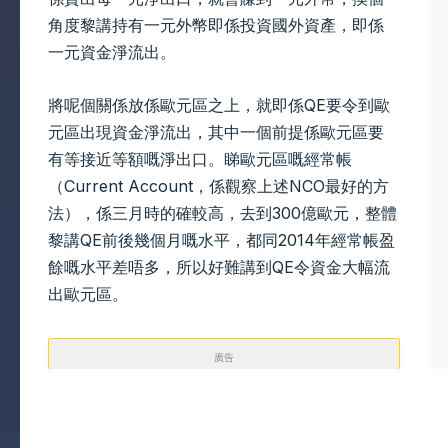
角度黎講持有一元外幣即係投資國外資產，即係
一元資金淨流出。
將呢個關係放係歐元區之上，就即係QE要令到歐
元區出現資金淨流出，其中一個前提係歐元區要
有等接近等額嘅淨出口。睇歐元區嘅經常帳
（Current Account，係觀察上述NCO最好的方
法），係三月時的確較高，去到300億歐元，整體
黎講QE前後幾個月嘅水平，都同2014年經常帳盈
餘嘅水平差唔多，所以好難講到QE令資金大幅流
出歐元區。
廣告