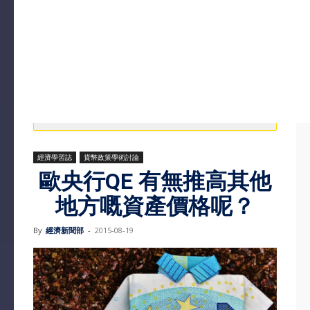
經濟學習誌
貨幣政策學術討論
歐央行QE 有無推高其他
地方嘅資產價格呢？
By
經濟新聞部
-
2015-08-19