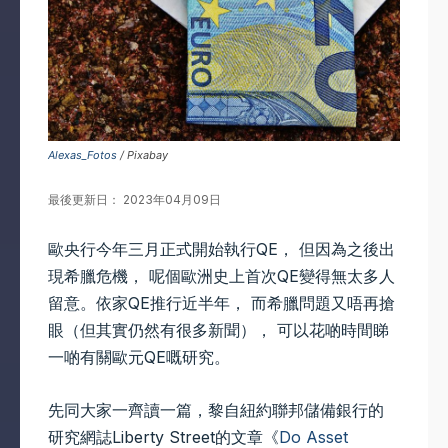
Alexas_Fotos
/ Pixabay
最後更新日： 2023年04月09日
歐央行今年三月正式開始執行QE， 但因為之後出
現希臘危機， 呢個歐洲史上首次QE變得無太多人
留意。依家QE推行近半年， 而希臘問題又唔再搶
眼（但其實仍然有很多新聞）， 可以花啲時間睇
一啲有關歐元QE嘅研究。
先同大家一齊讀一篇，黎自紐約聯邦儲備銀行的
研究網誌Liberty Street的文章《
Do Asset