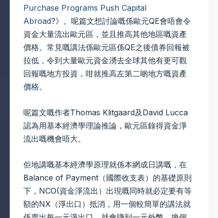
Purchase Programs Push Capital
Abroad
?》。呢篇文想討論嘅係歐元QE會唔會令
資金大量流出歐元區，並且推高其他地區嘅資產
價格。常見嘅講法係歐元區係QE之後債券回報被
拉低，令到大量歐元資金湧去全球其他有更可觀
回報嘅地方投資，咁就推高左第二啲地方嘅資產
價格。
呢篇文嘅作者Thomas Klitgaard及David Lucca
認為用基本經濟學理論推論，歐元區錄得資金淨
流出嘅機會唔大。
佢地講嘅基本經濟學原理就係本網成日講嘅，在
Balance of Payment（國際收支表）的基礎原則
下，NCO(資金淨流出）出現嘅同時就必定要有等
額的NX（淨出口）抵消，用一個較簡單的講法就
係賣出每一元淨出口，就會賺到一元外幣，換個