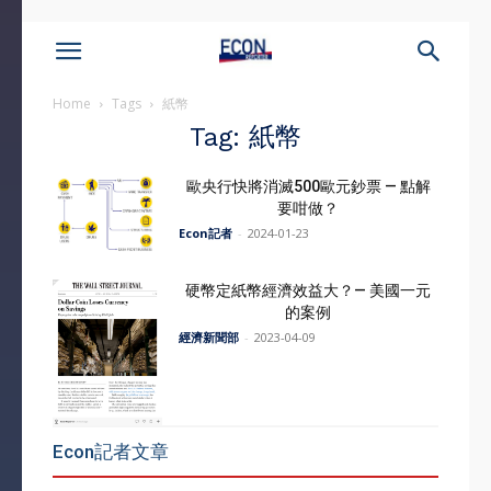
Home
Tags
紙幣
Tag: 紙幣
歐央行快將消滅500歐元鈔票 — 點解
要咁做？
Econ記者
-
2024-01-23
硬幣定紙幣經濟效益大？— 美國一元
的案例
經濟新聞部
-
2023-04-09
Econ記者文章