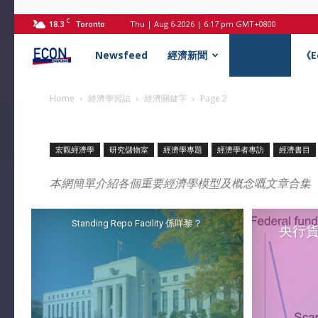
C
18.3
Thu | Aug 6-2026 | 6:17 pm GMT+0800
Toronto
Econ
Newsfeed
經濟新聞
經濟學
《
記
Home
經濟學習誌
經濟關鍵字
Page 2
者
宏觀經濟學
研究儲物室
經濟學專題
經濟學者專訪
經濟書目
本網簡單介紹各個重要經濟學模型及概念嘅文章合集
Standing Repo Facility 係咩黎？
央行貨