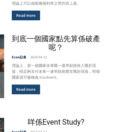
理論上可以係呢兩個利率之間升跌上落。
Read more
到底一個國家點先算係破產
呢？
Econ記者
-
2024-04-12
理論上，當一個國家未來嘅一連串財政收入嘅折現
值，唔足夠支付未來一連串財政開支嘅折現­值，咁個
國家就可被稱為 Insolvent。
Read more
咩係Event Study?
Econ記者
-
2024-04-12