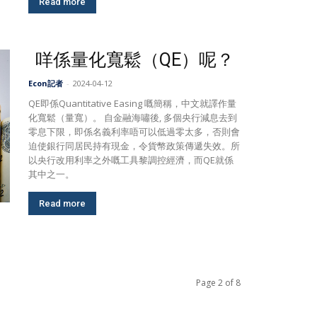
Read more
咩係量化寬鬆（QE）呢？
Econ記者
-
2024-04-12
QE即係Quantitative Easing 嘅簡稱，中文就譯作量
化寬鬆（量寬）。 自金融海嘯後, 多個央行減息去到
零息下限，即係名義利率唔可以低過零太多，否則會
迫使銀行同居民持有現金，令貨幣政策傳遞失效。所
以央行改用利率之外嘅工具黎調控經濟，而QE就係
其中之一。
Read more
Page 2 of 8