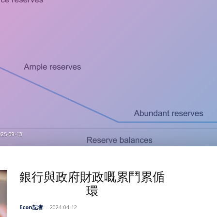
025-09-13
銀行與政府財政嘅累鬥累偱
環
Econ記者
-
2024-04-12