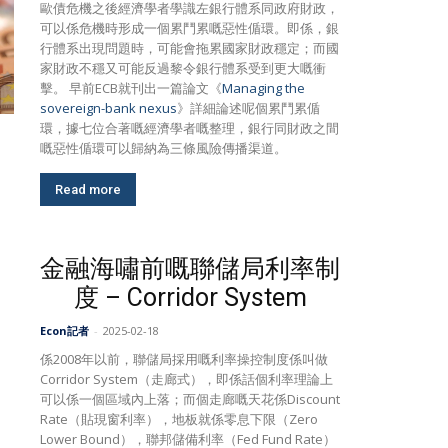
歐債危機之後經濟學者學識左銀行體系同政府財政，
可以係危機時形成一個累鬥累嘅惡性偱環。即係，銀
行體系出現問題時，可能會拖累國家財政穩定；而國
家財政不穩又可能反過黎令銀行體系受到更大嘅衝
擊。 早前ECB就刊出一篇論文《
Managing the
sovereign-bank nexus
》詳細論述呢個累鬥累偱
環，據七位合著嘅經濟學者嘅整理，銀行同財政之間
嘅惡性偱環可以歸納為三條風險傳播渠道。
Read more
金融海嘯前嘅聯儲局利率制
度 – Corridor System
Econ記者
-
2025-02-18
係2008年以前，聯儲局採用嘅利率操控制度係叫做
Corridor System（走廊式），即係話個利率理論上
可以係一個區域內上落；而個走廊嘅天花係Discount
Rate（貼現窗利率），地板就係零息下限（Zero
Lower Bound），聯邦儲備利率（Fed Fund Rate）