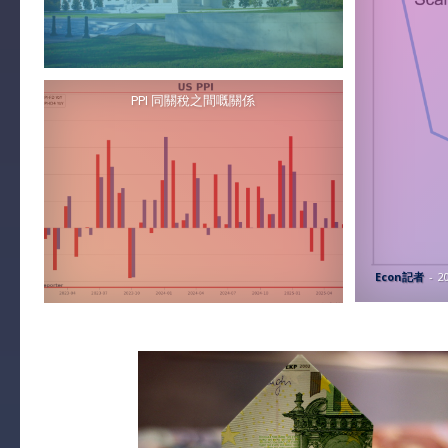
PPI 同關稅之間嘅關係
Econ記者
-
2