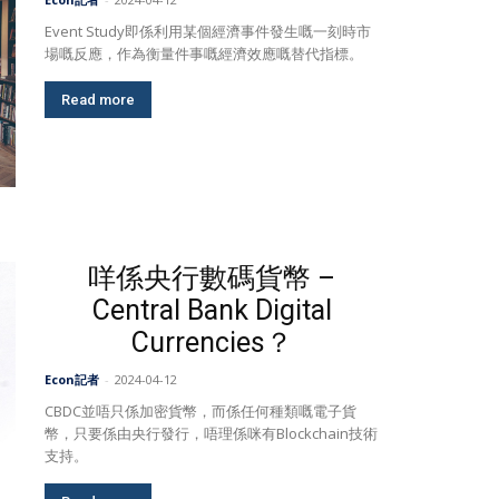
Event Study即係利用某個經濟事件發生嘅一刻時市
場嘅反應，作為衡量件事嘅經濟效應嘅替代指標。
Read more
咩係央行數碼貨幣 –
Central Bank Digital
Currencies？
Econ記者
-
2024-04-12
CBDC並唔只係加密貨幣，而係任何種類嘅電子貨
幣，只要係由央行發行，唔理係咪有Blockchain技術
支持。