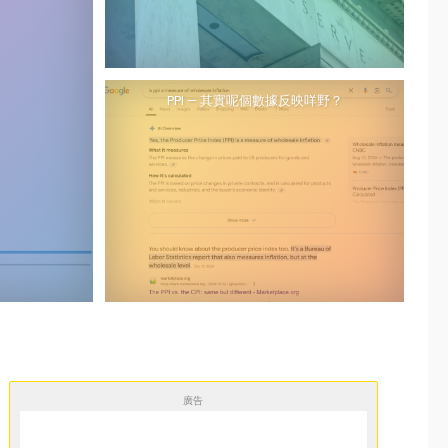
PPI — 其實呢個數據反映咩野？
廣告