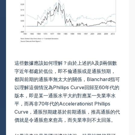
這些數據應該如何理解？由於上述的λ及β兩個數
字近年都處於低位，即不倫通脹或是通脹預期，
都與前期的通脹率無太大的關係，Blanchard指可
以理解這個情況為Phillips Curve回歸至60年代的
版本，即是某一通脹水平大約對應某一失業率水
平，而再非70年代的Accelerationist Phillips
Curve，通脹預期建基於前期通脹，推高通脹的代
價就是令通脹愈來愈高，而失業率則不太回落。