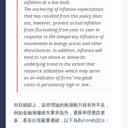
inflation at a low level.
The anchoring of inflation expectations
that has resulted from this policy does
not, however, prevent actual inflation
from fluctuating from year to year in
response to the temporary influence of
movements in energy prices and other
disturbances. In addition, inflation will
tend to run above or below its
underlying trend to the extent that
resource utilization–which may serve
as an indicator of firms’ marginal
costs–is persistently high or low…
但在細節上，這些理論的推測能力就有所不足，
例如金融海嘯後失業率急升，通脹率理應跌更
多，甚至出現嚴重通縮；以下
為
Byron
的說法
：