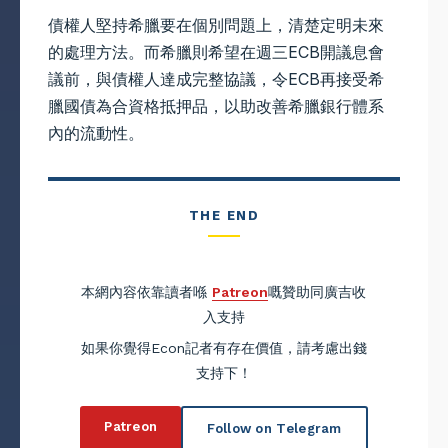
債權人堅持希臘要在個別問題上，清楚定明未來
的處理方法。而希臘則希望在週三ECB開議息會
議前，與債權人達成完整協議，令ECB再接受希
臘國債為合資格抵押品，以助改善希臘銀行體系
內的流動性。
THE END
本網內容依靠讀者喺
Patreon
嘅贊助同廣吉收
入支持
如果你覺得Econ記者有存在價值，請考慮出錢
支持下！
Patreon
Follow on Telegram